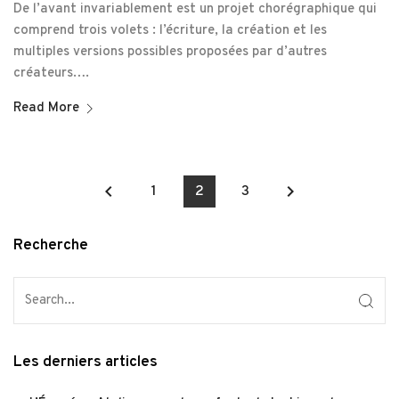
De l’avant invariablement est un projet chorégraphique qui
comprend trois volets : l’écriture, la création et les
multiples versions possibles proposées par d’autres
créateurs….
Read More
keyboard_arrow_left
keyboard_arrow_right
1
2
3
Recherche
Les derniers articles