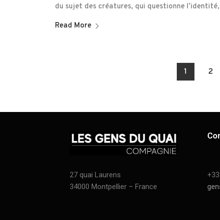
du sujet des créatures, qui questionne l’identité
Read More
1
2
Co
27 quai Laurens
+33
34000 Montpellier – France
gen