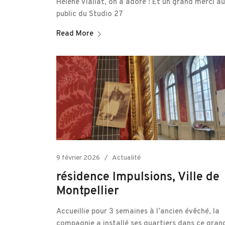
Hélène Viallat, on a adoré ! Et un grand merci au
public du Studio 27
Read More
9 février 2026
Actualité
résidence Impulsions, Ville de
Montpellier
Accueillie pour 3 semaines à l’ancien évêché, la
compagnie a installé ses quartiers dans ce gran