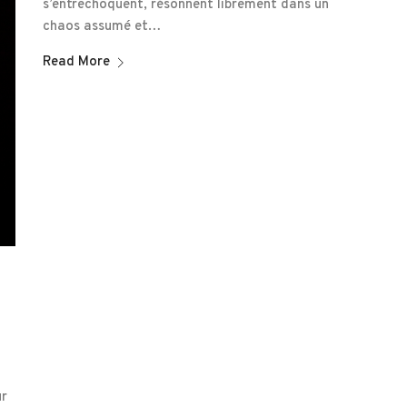
s’entrechoquent, résonnent librement dans un
chaos assumé et…
Read More
ur