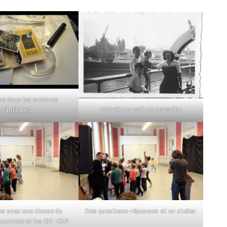
e dans les archives
Arrivée au port de Marseille
familiales
s avec une classe du
Des questions-réponses et un atelier
tcarrade et les CE1-CE2