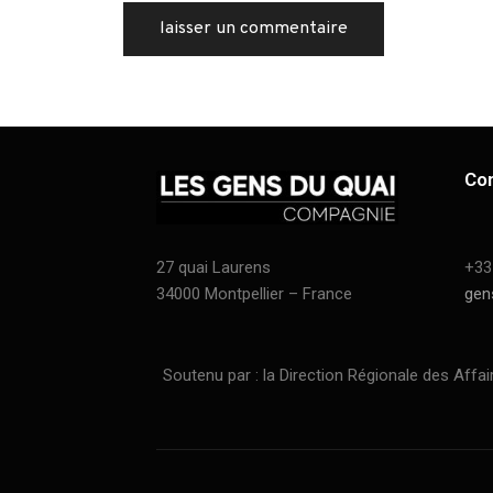
Co
27 quai Laurens
+33
34000 Montpellier – France
gen
Soutenu par : la Direction Régionale des Affaires C