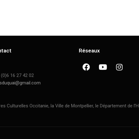
ntact
Réseaux
 (0)6 16 27 42 02
sduquai@gmail.com
ulturelles Occitanie, la Ville de Montpellier, le Département de l’H