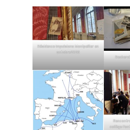
Résidence Impulsions Montpellier en
octobre2025
Recherch
Rencontre
collège Fon