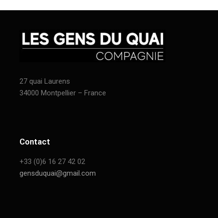
27 quai Laurens
34000 Montpellier – France
Contact
+33 (0)6 16 27 42 02
gensduquai@gmail.com