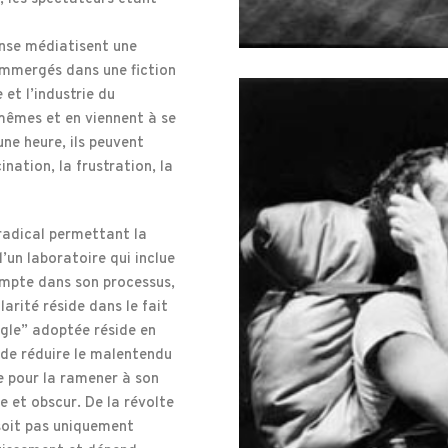
anse médiatisent une
Immergés dans une fiction
 et l’industrie du
mêmes et en viennent à se
une heure, ils peuvent
nation, la frustration, la
radical permettant la
d’un laboratoire qui inclue
ompte dans son processus,
arité réside dans le fait
ègle” adoptée réside en
de réduire le malentendu
 pour la ramener à son
e et obscur. De la révolte
 soit pas uniquement