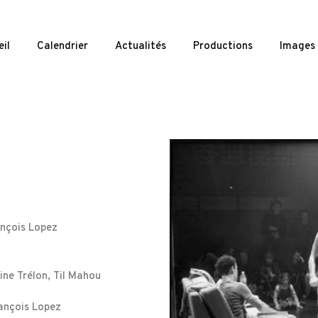
il
Calendrier
Actualités
Productions
Images
ançois Lopez
ine Trélon, Til Mahou
rançois Lopez