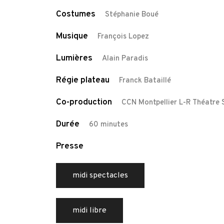
Costumes
Stéphanie Boué
Musique
François Lopez
Lumières
Alain Paradis
Régie plateau
Franck Bataillé
Co-production
CCN Montpellier L-R Théatre 
Durée
60 minutes
Presse
midi spectacles
midi libre