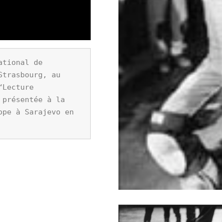
tional de 
trasbourg, au 
Lecture 
présentée à la 
pe à Sarajevo en 