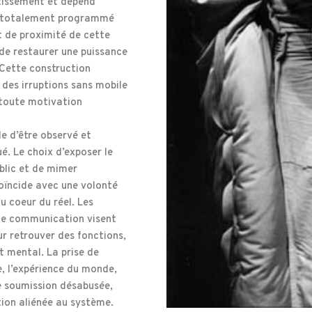
rtissement et dépend
as totalement programmé
et de proximité de cette
 de restaurer une puissance
 Cette construction
 des irruptions sans mobile
e toute motivation
le d’être observé et
é. Le choix d’exposer le
blic et de mimer
coïncide avec une volonté
u coeur du réel. Les
 de communication visent
r retrouver des fonctions,
t mental. La prise de
e, l’expérience du monde,
ne soumission désabusée,
ion aliénée au système.