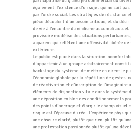
participatrice du grand jeu commercial du dive
également, l’existence d’un sujet qui ne soit p
par l’ordre social. Les stratégies de résistance 
pièce découlent d’un besoin critique, et du désir
de vie à l’encontre du nihilisme accompli actuel.
provisoire modélise des situations perturbantes,
apparent qui reflètent une offensivité libérée d
extérieure.
Le public est placé dans la situation inconfortab
d’appartenir à un groupe arbitrairement constitu
backstage du système, de mettre en direct le pu
l’économie globale par la répétition de gestes, 
de réactivation et d’inscription de l’imaginaire a
éléments de disjonction vitale dans le système
une déposition en bloc des conditionnements pou
des points d’ancrage et élargir le champ visuel e
risque est l’épreuve du réel. L’expérience physiqu
une obscure clarté, plutôt que rien, plutôt qu’u
une protestation passionnée plutôt qu’une dévot