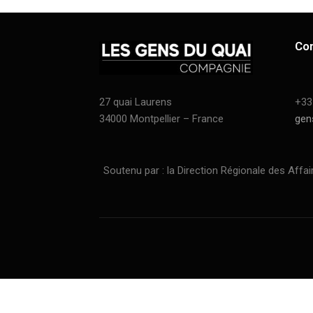
Co
27 quai Laurens
+33
34000 Montpellier – France
gen
Soutenu par : la Direction Régionale des Affaires C