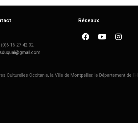
ntact
Réseaux
 (0)6 16 27 42 02
sduquai@gmail.com
ulturelles Occitanie, la Ville de Montpellier, le Département de l’H