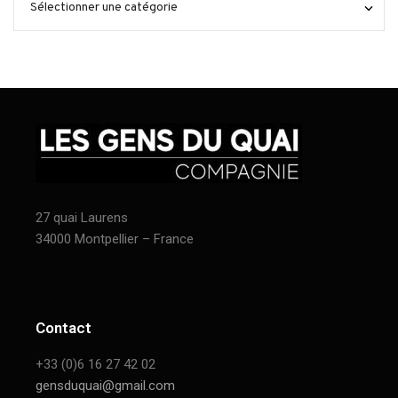
27 quai Laurens
34000 Montpellier – France
Contact
+33 (0)6 16 27 42 02
gensduquai@gmail.com