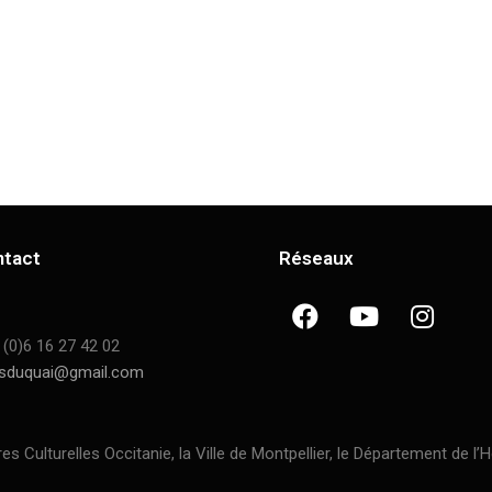
ntact
Réseaux
 (0)6 16 27 42 02
sduquai@gmail.com
ulturelles Occitanie, la Ville de Montpellier, le Département de l’H