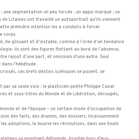
 ; une segmentation un peu forcée ; un appui marqué ; un
u de Litanies ont travaillé un autoportrait qu’ils viennent
ette première intention les a conduits à forcer
le corps.
, de glissant et d’instable, comme à l’orée d’un tendance
logie, ils sont des figures flottant au bord de l’absence,
tre rajout d’une part, et omission d’une autre. Seul
e dans l’hébétude.
roisés, ces brefs destins scéniques se posent, se
nt par sa seule voix : le plasticien-poète Philippe Cazal
titres et sous-titres du Monde et de Libération, découpés,
 monde et de l’époque – un certain mode d’occupation de
cision des faits, des drames, des dossiers. Incessamment
s les adoptions, la bourse les révolutions, dans une houle
 plateau se montrent déformés, tiraillés hors d’eux-