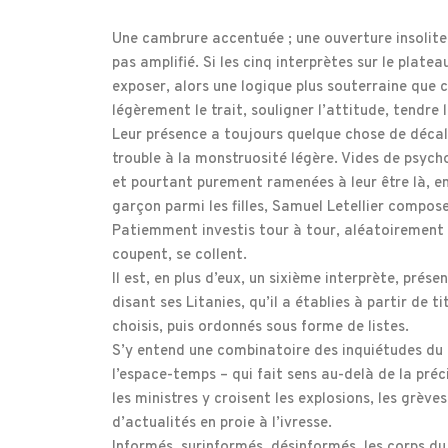
Une cambrure accentuée ; une ouverture insolite
pas amplifié. Si les cinq interprètes sur le platea
exposer, alors une logique plus souterraine que c
légèrement le trait, souligner l’attitude, tendre 
Leur présence a toujours quelque chose de décalé
trouble à la monstruosité légère. Vides de psycho
et pourtant purement ramenées à leur être là, en
garçon parmi les filles, Samuel Letellier compos
Patiemment investis tour à tour, aléatoirement c
coupent, se collent.
Il est, en plus d’eux, un sixième interprète, prése
disant ses Litanies, qu’il a établies à partir de 
choisis, puis ordonnés sous forme de listes.
S’y entend une combinatoire des inquiétudes du
l’espace-temps – qui fait sens au-delà de la pré
les ministres y croisent les explosions, les grève
d’actualités en proie à l’ivresse.
Informés, surinformés, désinformés, les corps du