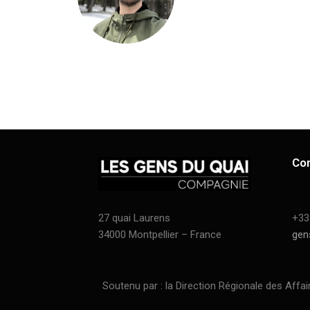
Co
27 quai Laurens
+33
34000 Montpellier – France
gen
Soutenu par : la Direction Régionale des Affaires C