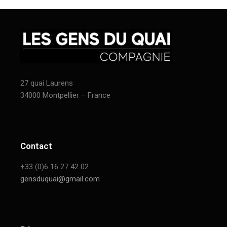
27 quai Laurens
34000 Montpellier – France
Contact
+33 (0)6 16 27 42 02
gensduquai@gmail.com