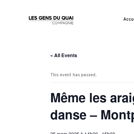
Accue
« All Events
This event has passed.
Même les arai
danse – Montp
25 mars 2025 à 14h30
-
15h30