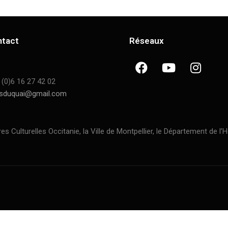
ntact
Réseaux
 (0)6 16 27 42 02
sduquai@gmail.com
ulturelles Occitanie, la Ville de Montpellier, le Département de l’H