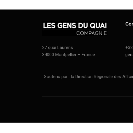
Co
27 quai Laurens
+33
34000 Montpellier – France
gen
Soutenu par : la Direction Régionale des Affaires C