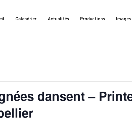
il
Calendrier
Actualités
Productions
Images
gnées dansent – Print
ellier