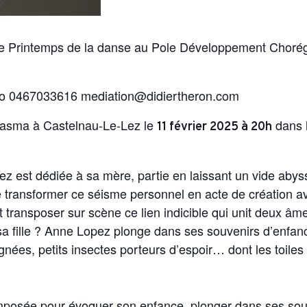
e Printemps de la danse au Pole Développement Chorég
to 0467033616 mediation@didiertheron.com
asma à Castelnau-Le-Lez le
dans 
11 février 2025 à 20h
z est dédiée à sa mère, partie en laissant un vide abyss
de transformer ce séisme personnel en acte de création 
 transposer sur scène ce lien indicible qui unit deux âm
t sa fille ? Anne Lopez plonge dans ses souvenirs d’enfan
gnées, petits insectes porteurs d’espoir… dont les toiles
imposée pour évoquer son enfance, plonger dans ses sou