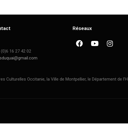
ntact
Réseaux
 (0)6 16 27 42 02
sduquai@gmail.com
ulturelles Occitanie, la Ville de Montpellier, le Département de l’H