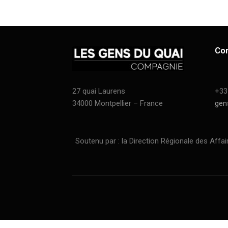
Co
27 quai Laurens
+33
34000 Montpellier – France
gen
Soutenu par : la Direction Régionale des Affaires C